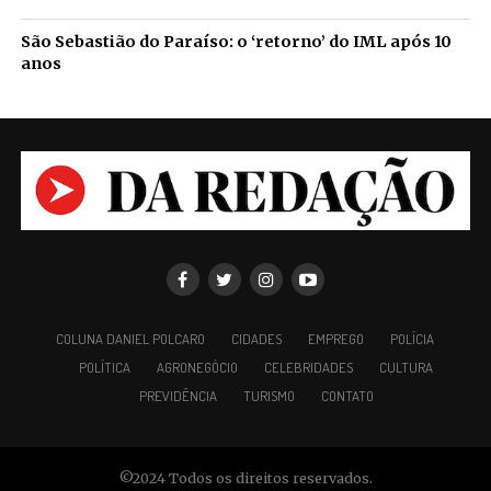
São Sebastião do Paraíso: o ‘retorno’ do IML após 10
anos
COLUNA DANIEL POLCARO
CIDADES
EMPREGO
POLÍCIA
POLÍTICA
AGRONEGÓCIO
CELEBRIDADES
CULTURA
PREVIDÊNCIA
TURISMO
CONTATO
©2024 Todos os direitos reservados.