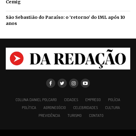
Cemig
São Sebastião do Paraíso: o ‘retorno’ do IML após 10
anos
COLUNA DANIEL POLCARO
CIDADES
EMPREGO
POLÍCIA
POLÍTICA
AGRONEGÓCIO
CELEBRIDADES
CULTURA
PREVIDÊNCIA
TURISMO
CONTATO