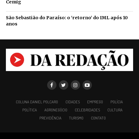
Cemig
São Sebastião do Paraíso: o ‘retorno’ do IML após 10
anos
COLUNA DANIEL POLCARO
CIDADES
EMPREGO
POLÍCIA
POLÍTICA
AGRONEGÓCIO
CELEBRIDADES
CULTURA
PREVIDÊNCIA
TURISMO
CONTATO