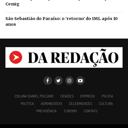
Cemig
São Sebastião do Paraíso: o ‘retorno’ do IML após 10
anos
COLUNA DANIEL POLCARO
CIDADES
EMPREGO
POLÍCIA
POLÍTICA
AGRONEGÓCIO
CELEBRIDADES
CULTURA
PREVIDÊNCIA
TURISMO
CONTATO