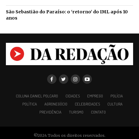
São Sebastião do Paraíso: o ‘retorno’ do IML após 10
anos
COLUNA DANIEL POLCARO
CIDADES
EMPREGO
POLÍCIA
POLÍTICA
AGRONEGÓCIO
CELEBRIDADES
CULTURA
PREVIDÊNCIA
TURISMO
CONTATO
©2024 Todos os direitos reservados.