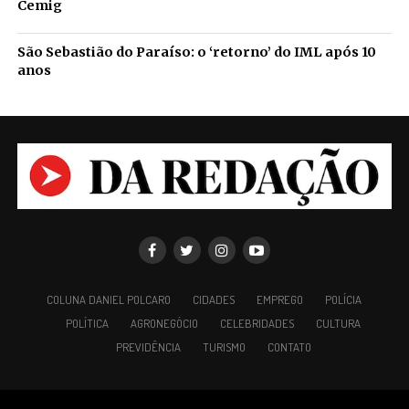
Cemig
São Sebastião do Paraíso: o ‘retorno’ do IML após 10
anos
COLUNA DANIEL POLCARO
CIDADES
EMPREGO
POLÍCIA
POLÍTICA
AGRONEGÓCIO
CELEBRIDADES
CULTURA
PREVIDÊNCIA
TURISMO
CONTATO