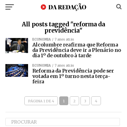
All posts tagged "reforma da
previdência"
ECONOMIA
7 anos atrás
Alcolumbre reafirma que Reforma
da Previdência deve ir a Plenário no
dia 1º de outubro à tarde
ECONOMIA
7 anos atrás
Reforma da Previdência pode ser
votada em 1º turno nesta terça-
feira
PÁGINA 1 DE 4
1
2
3
4