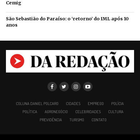
Cemig
São Sebastião do Paraíso: o ‘retorno’ do IML após 10
anos
COLUNA DANIEL POLCARO
CIDADES
EMPREGO
POLÍCIA
POLÍTICA
AGRONEGÓCIO
CELEBRIDADES
CULTURA
PREVIDÊNCIA
TURISMO
CONTATO