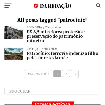
All posts tagged "patrocínio"
ECONOMIA
7 anos atrás
R$ 4,5 mi reforça proteção e
preservação do patrimônio
mineiro
JUSTIÇA
7 anos atrás
Patrocínio: ferrovia indeniza filho
pela a morte da mãe
PÁGINA 1 DE 3
1
2
3
ÚLTIMAS NOTÍCIAS