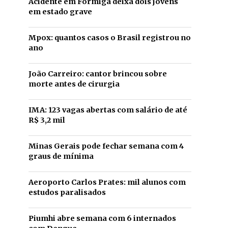
Acidente em Formiga deixa dois jovens
em estado grave
Mpox: quantos casos o Brasil registrou no
ano
João Carreiro: cantor brincou sobre
morte antes de cirurgia
IMA: 123 vagas abertas com salário de até
R$ 3,2 mil
Minas Gerais pode fechar semana com 4
graus de mínima
Aeroporto Carlos Prates: mil alunos com
estudos paralisados
Piumhi abre semana com 6 internados