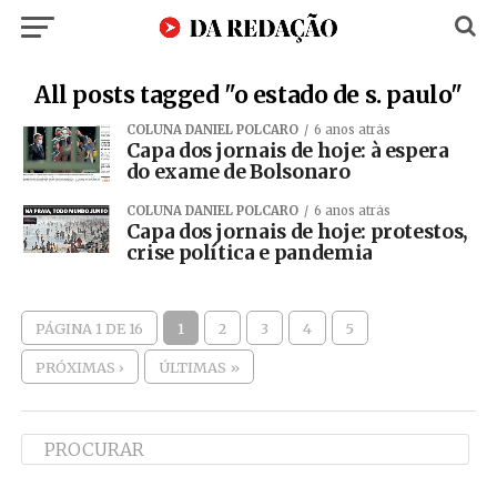
All posts tagged "o estado de s. paulo"
COLUNA DANIEL POLCARO
6 anos atrás
Capa dos jornais de hoje: à espera
do exame de Bolsonaro
COLUNA DANIEL POLCARO
6 anos atrás
Capa dos jornais de hoje: protestos,
crise política e pandemia
PÁGINA 1 DE 16
1
2
3
4
5
PRÓXIMAS ›
ÚLTIMAS »