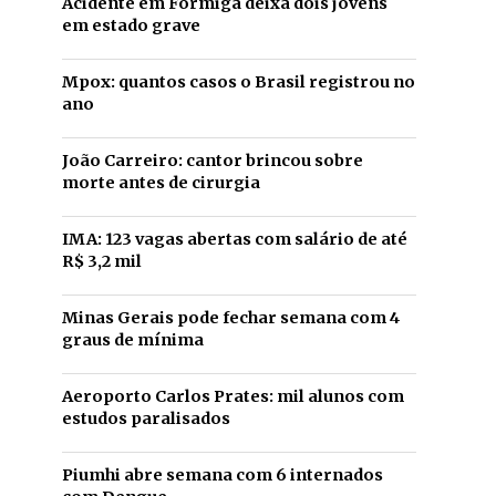
Acidente em Formiga deixa dois jovens
em estado grave
Mpox: quantos casos o Brasil registrou no
ano
João Carreiro: cantor brincou sobre
morte antes de cirurgia
IMA: 123 vagas abertas com salário de até
R$ 3,2 mil
Minas Gerais pode fechar semana com 4
graus de mínima
Aeroporto Carlos Prates: mil alunos com
estudos paralisados
Piumhi abre semana com 6 internados