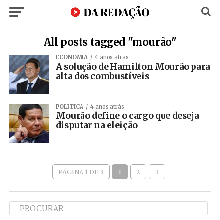
All posts tagged "mourão"
ECONOMIA
4 anos atrás
A solução de Hamilton Mourão para
alta dos combustíveis
POLÍTICA
4 anos atrás
Mourão define o cargo que deseja
disputar na eleição
PÁGINA 1 DE 3
1
2
3