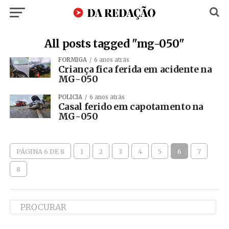
All posts tagged "mg-050"
FORMIGA
6 anos atrás
Criança fica ferida em acidente na
MG-050
POLÍCIA
6 anos atrás
Casal ferido em capotamento na
MG-050
PÁGINA 6 DE 8
1
2
3
4
5
6
7
8