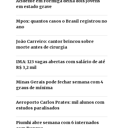
Acidente em Formiga deixa dois jovens
em estado grave
Mpox: quantos casos o Brasil registrou no
ano
João Carreiro: cantor brincou sobre
morte antes de cirurgia
IMA: 123 vagas abertas com salário de até
R$ 3,2 mil
Minas Gerais pode fechar semana com 4
graus de mínima
Aeroporto Carlos Prates: mil alunos com
estudos paralisados
Piumhi abre semana com 6 internados