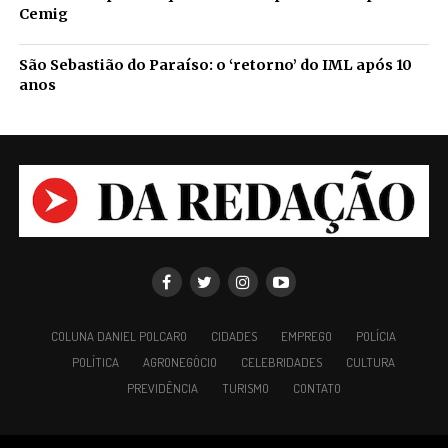
Cemig
São Sebastião do Paraíso: o ‘retorno’ do IML após 10
anos
COLUNA DANIEL POLCARO
CIDADES
EMPREGO
POLÍCIA
POLÍTICA
AGRONEGÓCIO
CELEBRIDADES
CULTURA
PREVIDÊNCIA
TURISMO
CONTATO