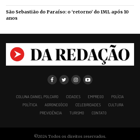
São Sebastião do Paraíso: o ‘retorno’ do IML após 10
anos
COLUNA DANIEL POLCARO
CIDADES
EMPREGO
POLÍCIA
POLÍTICA
AGRONEGÓCIO
CELEBRIDADES
CULTURA
PREVIDÊNCIA
TURISMO
CONTATO
©2024 Todos os direitos reservados.