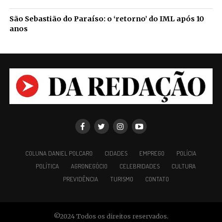
São Sebastião do Paraíso: o ‘retorno’ do IML após 10
anos
COLUNA DANIEL POLCARO
CIDADES
EMPREGO
POLÍCIA
POLÍTICA
AGRONEGÓCIO
CELEBRIDADES
CULTURA
PREVIDÊNCIA
TURISMO
CONTATO
©2024 Todos os direitos reservados.