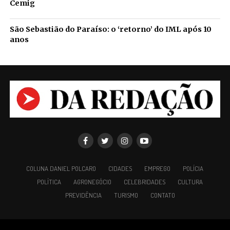
Cemig
São Sebastião do Paraíso: o ‘retorno’ do IML após 10
anos
COLUNA DANIEL POLCARO
CIDADES
EMPREGO
POLÍCIA
POLÍTICA
AGRONEGÓCIO
CELEBRIDADES
CULTURA
PREVIDÊNCIA
TURISMO
CONTATO