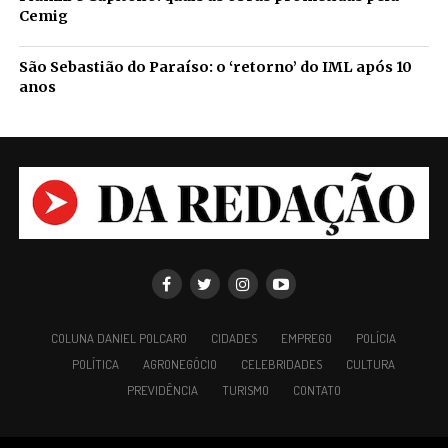
Cemig
São Sebastião do Paraíso: o ‘retorno’ do IML após 10
anos
COLUNA DANIEL POLCARO
CIDADES
EMPREGO
POLÍCIA
POLÍTICA
AGRONEGÓCIO
CELEBRIDADES
CULTURA
PREVIDÊNCIA
TURISMO
CONTATO