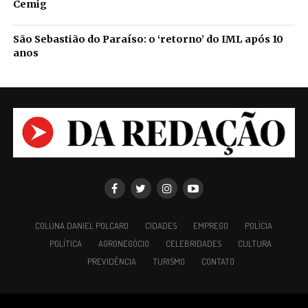
Cemig
São Sebastião do Paraíso: o ‘retorno’ do IML após 10
anos
COLUNA DANIEL POLCARO
CIDADES
EMPREGO
POLÍCIA
POLÍTICA
AGRONEGÓCIO
CELEBRIDADES
CULTURA
PREVIDÊNCIA
TURISMO
CONTATO