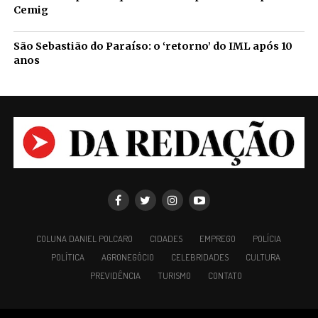
Cemig
São Sebastião do Paraíso: o ‘retorno’ do IML após 10
anos
COLUNA DANIEL POLCARO
CIDADES
EMPREGO
POLÍCIA
POLÍTICA
AGRONEGÓCIO
CELEBRIDADES
CULTURA
PREVIDÊNCIA
TURISMO
CONTATO