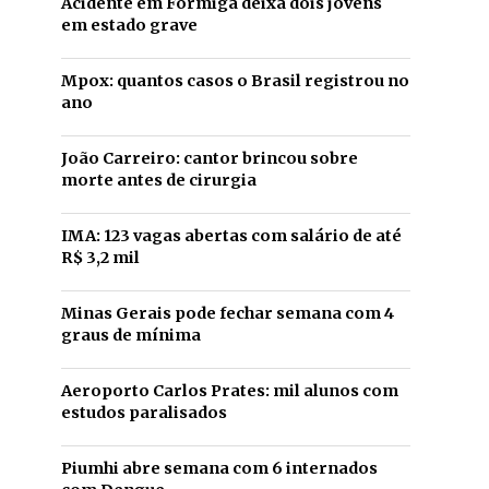
Acidente em Formiga deixa dois jovens
em estado grave
Mpox: quantos casos o Brasil registrou no
ano
João Carreiro: cantor brincou sobre
morte antes de cirurgia
IMA: 123 vagas abertas com salário de até
R$ 3,2 mil
Minas Gerais pode fechar semana com 4
graus de mínima
Aeroporto Carlos Prates: mil alunos com
estudos paralisados
Piumhi abre semana com 6 internados