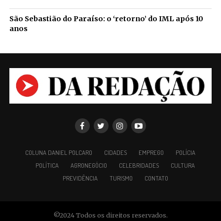
São Sebastião do Paraíso: o ‘retorno’ do IML após 10
anos
COLUNA DANIEL POLCARO
CIDADES
EMPREGO
POLÍCIA
POLÍTICA
AGRONEGÓCIO
CELEBRIDADES
CULTURA
PREVIDÊNCIA
TURISMO
CONTATO
©2024 Todos os direitos reservados.