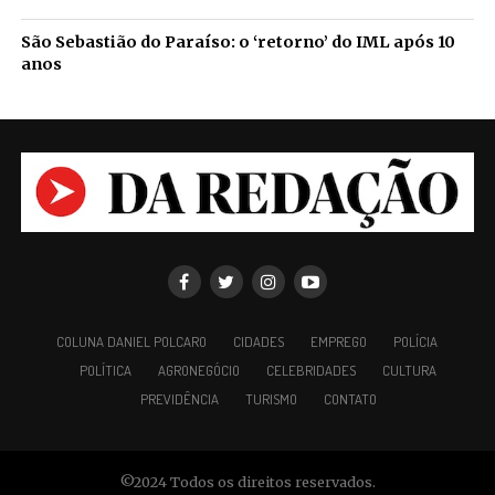
São Sebastião do Paraíso: o ‘retorno’ do IML após 10
anos
COLUNA DANIEL POLCARO
CIDADES
EMPREGO
POLÍCIA
POLÍTICA
AGRONEGÓCIO
CELEBRIDADES
CULTURA
PREVIDÊNCIA
TURISMO
CONTATO
©2024 Todos os direitos reservados.