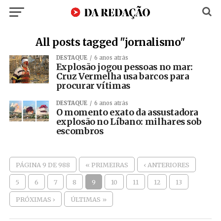
All posts tagged "jornalismo"
DESTAQUE
6 anos atrás
Explosão jogou pessoas no mar:
Cruz Vermelha usa barcos para
procurar vítimas
DESTAQUE
6 anos atrás
O momento exato da assustadora
explosão no Líbano: milhares sob
escombros
PÁGINA 9 DE 988
« PRIMEIRAS
‹ ANTERIORES
5
6
7
8
9
10
11
12
13
PRÓXIMAS ›
ÚLTIMAS »