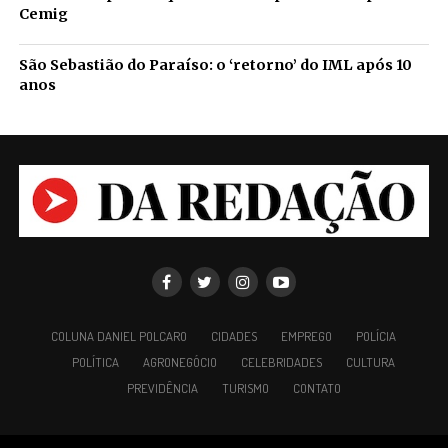
Cemig
São Sebastião do Paraíso: o ‘retorno’ do IML após 10
anos
COLUNA DANIEL POLCARO
CIDADES
EMPREGO
POLÍCIA
POLÍTICA
AGRONEGÓCIO
CELEBRIDADES
CULTURA
PREVIDÊNCIA
TURISMO
CONTATO