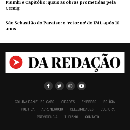
Piumhi e Capitólio: quais as obras prometidas pela
Cemig
São Sebastião do Paraíso: o ‘retorno’ do IML após 10
anos
COLUNA DANIEL POLCARO
CIDADES
EMPREGO
POLÍCIA
POLÍTICA
AGRONEGÓCIO
CELEBRIDADES
CULTURA
PREVIDÊNCIA
TURISMO
CONTATO