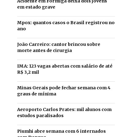
Acidente em Formiga deixa dois jovens
em estado grave
Mpox: quantos casos o Brasil registrou no
ano
João Carreiro: cantor brincou sobre
morte antes de cirurgia
IMA: 123 vagas abertas com salário de até
R$ 3,2 mil
Minas Gerais pode fechar semana com 4
graus de mínima
Aeroporto Carlos Prates: mil alunos com
estudos paralisados
Piumhi abre semana com 6 internados