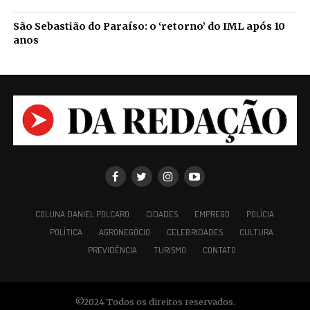
São Sebastião do Paraíso: o ‘retorno’ do IML após 10
anos
COLUNA DANIEL POLCARO
CIDADES
EMPREGO
POLÍCIA
POLÍTICA
AGRONEGÓCIO
CELEBRIDADES
CULTURA
PREVIDÊNCIA
TURISMO
CONTATO
©2024 Todos os direitos reservados.