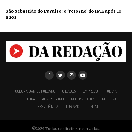
São Sebastião do Paraíso: o ‘retorno’ do IML após 10
anos
COLUNA DANIEL POLCARO
CIDADES
EMPREGO
POLÍCIA
POLÍTICA
AGRONEGÓCIO
CELEBRIDADES
CULTURA
PREVIDÊNCIA
TURISMO
CONTATO
©2024 Todos os direitos reservados.