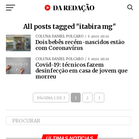
All posts tagged "itabira mg"
COLUNA DANIEL POLCARO
6 anos atrás
Dois bebês recém-nascidos estão
com Coronavírus
COLUNA DANIEL POLCARO
6 anos atrás
Covid-19: técnicos fazem
desinfecção em casa de jovem que
morreu
PÁGINA 1 DE 3
1
2
3
ÚLTIMAS NOTÍCIAS