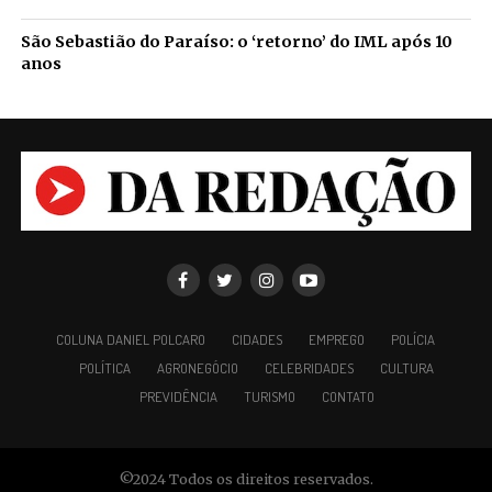
São Sebastião do Paraíso: o ‘retorno’ do IML após 10
anos
COLUNA DANIEL POLCARO
CIDADES
EMPREGO
POLÍCIA
POLÍTICA
AGRONEGÓCIO
CELEBRIDADES
CULTURA
PREVIDÊNCIA
TURISMO
CONTATO
©2024 Todos os direitos reservados.