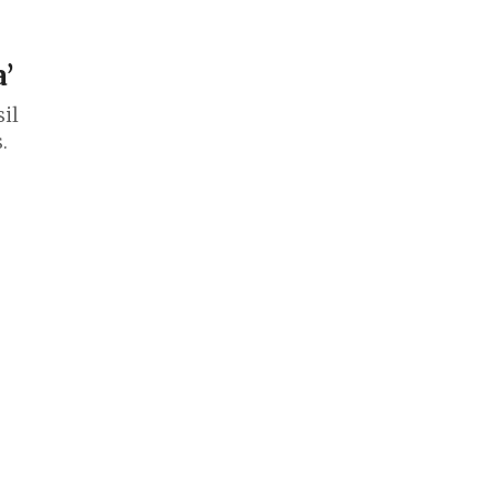
’
il
.