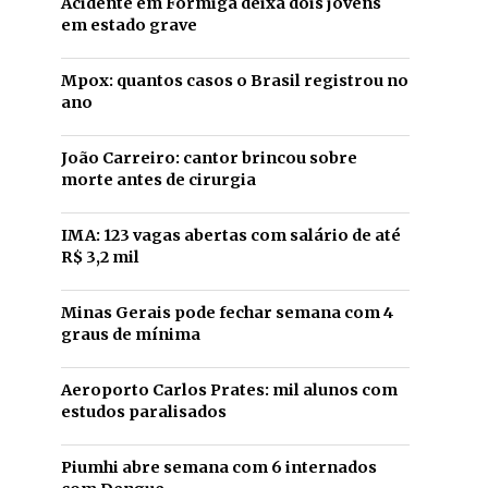
Acidente em Formiga deixa dois jovens
em estado grave
Mpox: quantos casos o Brasil registrou no
ano
João Carreiro: cantor brincou sobre
morte antes de cirurgia
IMA: 123 vagas abertas com salário de até
R$ 3,2 mil
Minas Gerais pode fechar semana com 4
graus de mínima
Aeroporto Carlos Prates: mil alunos com
estudos paralisados
Piumhi abre semana com 6 internados