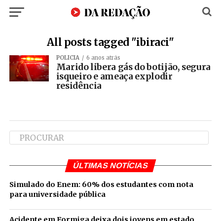
All posts tagged "ibiraci"
POLÍCIA
6 anos atrás
Marido libera gás do botijão, segura
isqueiro e ameaça explodir
residência
ÚLTIMAS NOTÍCIAS
Simulado do Enem: 60% dos estudantes com nota
para universidade pública
Acidente em Formiga deixa dois jovens em estado