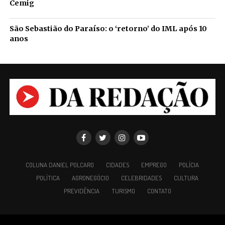
Cemig
São Sebastião do Paraíso: o ‘retorno’ do IML após 10
anos
COLUNA DANIEL POLCARO
CIDADES
EMPREGO
POLÍCIA
POLÍTICA
AGRONEGÓCIO
CELEBRIDADES
CULTURA
PREVIDÊNCIA
TURISMO
CONTATO