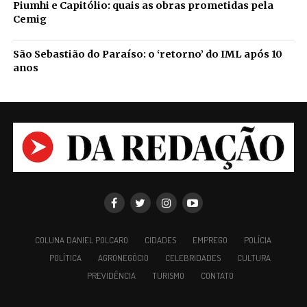
Piumhi e Capitólio: quais as obras prometidas pela
Cemig
São Sebastião do Paraíso: o ‘retorno’ do IML após 10
anos
COLUNA DANIEL POLCARO
CIDADES
EMPREGO
POLÍCIA
POLÍTICA
AGRONEGÓCIO
CELEBRIDADES
CULTURA
PREVIDÊNCIA
TURISMO
CONTATO