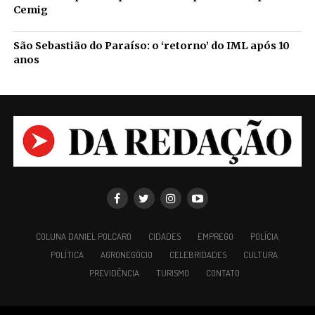
Cemig
São Sebastião do Paraíso: o ‘retorno’ do IML após 10
anos
COLUNA DANIEL POLCARO
CIDADES
EMPREGO
POLÍCIA
POLÍTICA
AGRONEGÓCIO
CELEBRIDADES
CULTURA
PREVIDÊNCIA
TURISMO
CONTATO