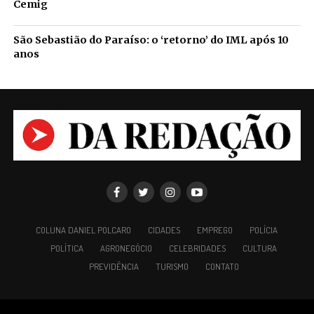
Cemig
São Sebastião do Paraíso: o ‘retorno’ do IML após 10
anos
COLUNA DANIEL POLCARO
CIDADES
EMPREGO
POLÍCIA
POLÍTICA
AGRONEGÓCIO
CELEBRIDADES
CULTURA
PREVIDÊNCIA
TURISMO
CONTATO