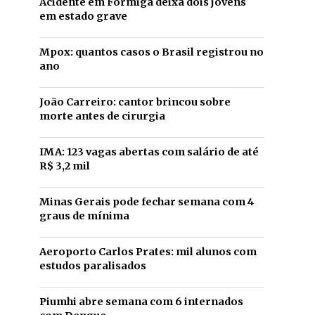
Acidente em Formiga deixa dois jovens
em estado grave
Mpox: quantos casos o Brasil registrou no
ano
João Carreiro: cantor brincou sobre
morte antes de cirurgia
IMA: 123 vagas abertas com salário de até
R$ 3,2 mil
Minas Gerais pode fechar semana com 4
graus de mínima
Aeroporto Carlos Prates: mil alunos com
estudos paralisados
Piumhi abre semana com 6 internados