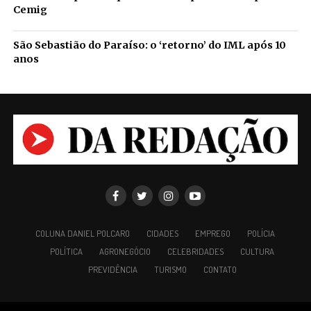
Cemig
São Sebastião do Paraíso: o ‘retorno’ do IML após 10
anos
COLUNA DANIEL POLCARO
CIDADES
EMPREGO
POLÍCIA
POLÍTICA
AGRONEGÓCIO
CELEBRIDADES
CULTURA
PREVIDÊNCIA
TURISMO
CONTATO