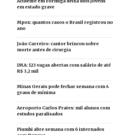
Acidente em Formiga deixa dois jovens
em estado grave
Mpox: quantos casos o Brasil registrou no
ano
João Carreiro: cantor brincou sobre
morte antes de cirurgia
IMA: 123 vagas abertas com salário de até
R$ 3,2 mil
Minas Gerais pode fechar semana com 4
graus de mínima
Aeroporto Carlos Prates: mil alunos com
estudos paralisados
Piumhi abre semana com 6 internados