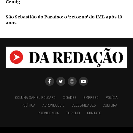
Cemig
São Sebastião do Paraíso: o ‘retorno’ do IML após 10
anos
COLUNA DANIEL POLCARO
CIDADES
EMPREGO
POLÍCIA
POLÍTICA
AGRONEGÓCIO
CELEBRIDADES
CULTURA
PREVIDÊNCIA
TURISMO
CONTATO