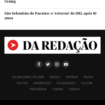
Cemig
São Sebastião do Paraíso: o ‘retorno’ do IML após 10
anos
COLUNA DANIEL POLCARO
CIDADES
EMPREGO
POLÍCIA
POLÍTICA
AGRONEGÓCIO
CELEBRIDADES
CULTURA
PREVIDÊNCIA
TURISMO
CONTATO