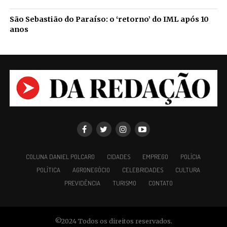
São Sebastião do Paraíso: o ‘retorno’ do IML após 10
anos
COLUNA DANIEL POLCARO
CIDADES
EMPREGO
POLÍCIA
POLÍTICA
AGRONEGÓCIO
CELEBRIDADES
CULTURA
PREVIDÊNCIA
TURISMO
CONTATO
©2024 Todos os direitos reservados.