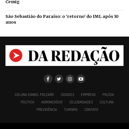
Cemig
São Sebastião do Paraíso: o ‘retorno’ do IML após 10
anos
COLUNA DANIEL POLCARO
CIDADES
EMPREGO
POLÍCIA
POLÍTICA
AGRONEGÓCIO
CELEBRIDADES
CULTURA
PREVIDÊNCIA
TURISMO
CONTATO