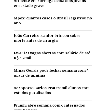
Acidente em Formiga deixa dois jovens
em estado grave
Mpox: quantos casos o Brasil registrou no
ano
João Carreiro: cantor brincou sobre
morte antes de cirurgia
IMA: 123 vagas abertas com salário de até
R$ 3,2 mil
Minas Gerais pode fechar semana com 4
graus de mínima
Aeroporto Carlos Prates: mil alunos com
estudos paralisados
Piumhi abre semana com 6 internados