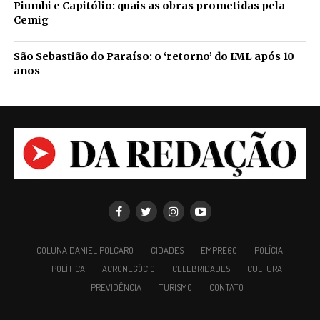
Piumhi e Capitólio: quais as obras prometidas pela
Cemig
São Sebastião do Paraíso: o ‘retorno’ do IML após 10
anos
COLUNA DANIEL POLCARO
CIDADES
EMPREGO
POLÍCIA
POLÍTICA
AGRONEGÓCIO
CELEBRIDADES
CULTURA
PREVIDÊNCIA
TURISMO
CONTATO