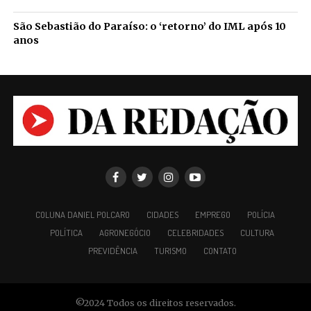
São Sebastião do Paraíso: o ‘retorno’ do IML após 10
anos
COLUNA DANIEL POLCARO
CIDADES
EMPREGO
POLÍCIA
POLÍTICA
AGRONEGÓCIO
CELEBRIDADES
CULTURA
PREVIDÊNCIA
TURISMO
CONTATO
©2024 Todos os direitos reservados.