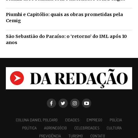
Piumhi e Capitólio: quais as obras prometidas pela
Cemig
São Sebastião do Paraíso: o ‘retorno’ do IML após 10
anos
COLUNA DANIEL POLCARO
CIDADES
EMPREGO
POLÍCIA
POLÍTICA
AGRONEGÓCIO
CELEBRIDADES
CULTURA
PREVIDÊNCIA
TURISMO
CONTATO