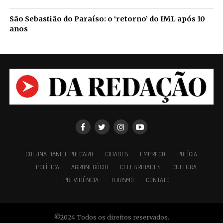
São Sebastião do Paraíso: o ‘retorno’ do IML após 10
anos
COLUNA DANIEL POLCARO
CIDADES
EMPREGO
POLÍCIA
POLÍTICA
AGRONEGÓCIO
CELEBRIDADES
CULTURA
PREVIDÊNCIA
TURISMO
CONTATO
©2024 Todos os direitos reservados.